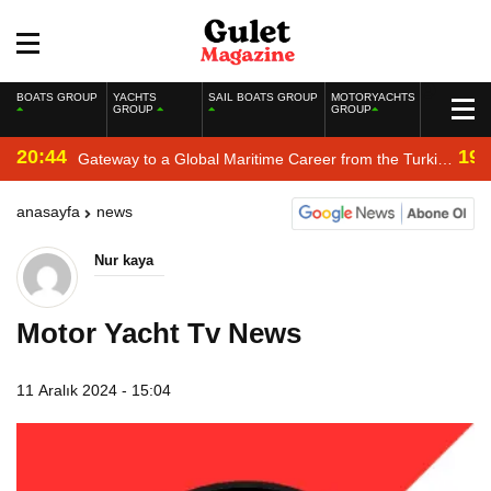
BOATS GROUP
YACHTS
SAIL BOATS GROUP
MOTORYACHTS
GROUP
GROUP
20:44
19:
Gateway to a Global Maritime Career from the Turkish
Riviera
anasayfa
news
Nur kaya
Motor Yacht Tv News
11 Aralık 2024 - 15:04