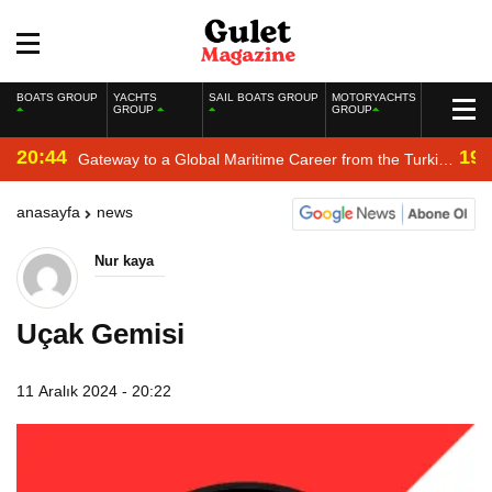
BOATS GROUP
YACHTS
SAIL BOATS GROUP
MOTORYACHTS
GROUP
GROUP
20:44
19:
Gateway to a Global Maritime Career from the Turkish
Riviera
anasayfa
news
Nur kaya
Uçak Gemisi
11 Aralık 2024 - 20:22