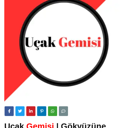
Uçak
Gemisi
| Gökyüzüne